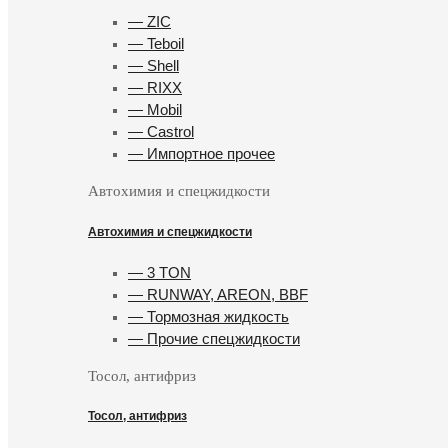
— ZIC
— Teboil
— Shell
— RIXX
— Mobil
— Castrol
— Импортное прочее
Автохимия и спецжидкости
Автохимия и спецжидкости
— 3 TON
— RUNWAY, AREON, BBF
— Тормозная жидкость
— Прочие спецжидкости
Тосол, антифриз
Тосол, антифриз