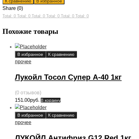
К сравнению
В избранное
Share (0)
Total: 0
Total: 0
Total: 0
Total: 0
Total: 0
Total: 0
Похожие товары
В избранное
К сравнению
прочее
Лукойл Тосол Супер А-40 1кг
(0 отзывов)
151.00
руб.
В корзину
В избранное
К сравнению
прочее
ЛУКОЙЛ Антифриз G12 Red 1кг