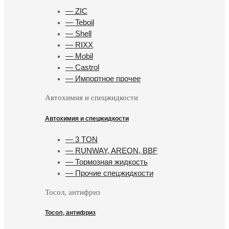
— ZIC
— Teboil
— Shell
— RIXX
— Mobil
— Castrol
— Импортное прочее
Автохимия и спецжидкости
Автохимия и спецжидкости
— 3 TON
— RUNWAY, AREON, BBF
— Тормозная жидкость
— Прочие спецжидкости
Тосол, антифриз
Тосол, антифриз