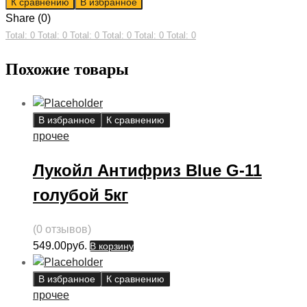
К сравнению
В избранное
Share (0)
Total: 0
Total: 0
Total: 0
Total: 0
Total: 0
Total: 0
Похожие товары
В избранное
К сравнению
прочее
Лукойл Антифриз Blue G-11
голубой 5кг
(0 отзывов)
549.00
руб.
В корзину
В избранное
К сравнению
прочее