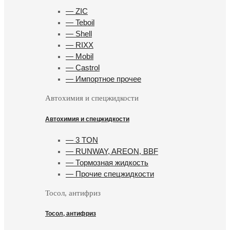
— ZIC
— Teboil
— Shell
— RIXX
— Mobil
— Castrol
— Импортное прочее
Автохимия и спецжидкости
Автохимия и спецжидкости
— 3 TON
— RUNWAY, AREON, BBF
— Тормозная жидкость
— Прочие спецжидкости
Тосол, антифриз
Тосол, антифриз