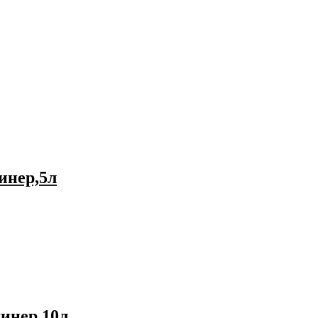
инер,5л
минер,10л