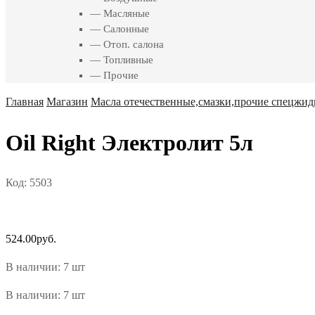
— Масляные
— Салонные
— Отоп. салона
— Топливные
— Прочие
Главная
Магазин
Масла отечественные,смазки,прочие спецжид
Oil Right Электролит 5л
Код:
5503
524.00
руб.
В наличии: 7 шт
В наличии: 7 шт