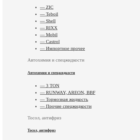
— ZIC
— Teboil
— Shell
— RIXX
— Mobil
— Castrol
— Импортное прочее
Автохимия и спецжидкости
Автохимия и спецжидкости
— 3 TON
— RUNWAY, AREON, BBF
— Тормозная жидкость
— Прочие спецжидкости
Тосол, антифриз
Тосол, антифриз