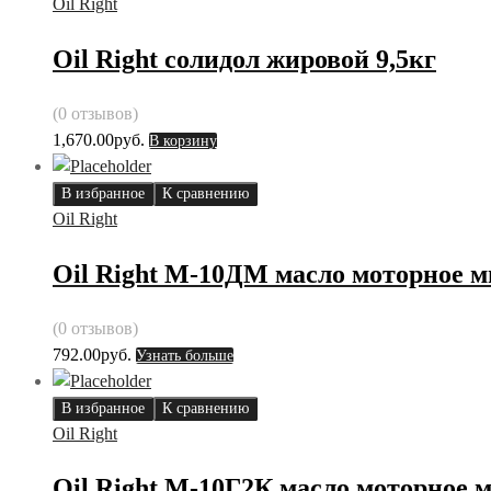
Oil Right
Oil Right солидол жировой 9,5кг
(0 отзывов)
1,670.00
руб.
В корзину
В избранное
К сравнению
Oil Right
Oil Right М-10ДМ масло моторное м
(0 отзывов)
792.00
руб.
Узнать больше
В избранное
К сравнению
Oil Right
Oil Right М-10Г2К масло моторное 