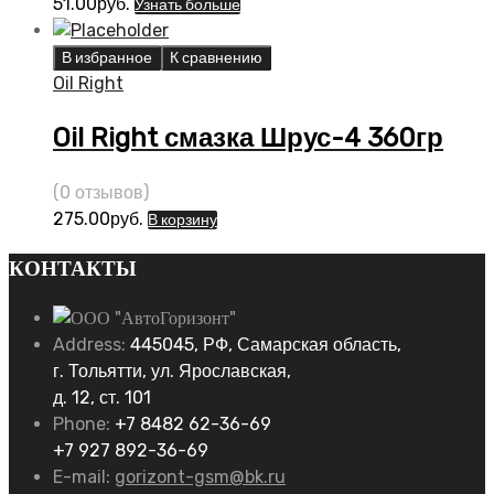
51.00
руб.
Узнать больше
В избранное
К сравнению
Oil Right
Oil Right смазка Шрус-4 360гр
(0 отзывов)
275.00
руб.
В корзину
КОНТАКТЫ
Address:
445045, РФ, Самарская область,
г. Тольятти, ул. Ярославская,
д. 12, ст. 101
Phone:
+7 8482 62-36-69
+7 927 892-36-69
E-mail:
gorizont-gsm@bk.ru