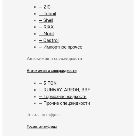
— ZIC
— Teboil
— Shell
— RIXX
— Mobil
— Castrol
— Импортное прочее
Автохимия и спецжидкости
Автохимия и спецжидкости
— 3 TON
— RUNWAY, AREON, BBF
— Тормозная жидкость
— Прочие спецжидкости
Тосол, антифриз
Тосол, антифриз