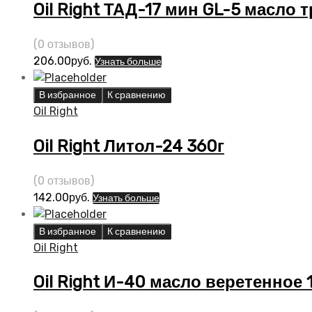
Oil Right ТАД-17 мин GL-5 масло т
(0 отзывов)
206.00
руб.
Узнать больше
В избранное
К сравнению
Oil Right
Oil Right Литол-24 360г
(0 отзывов)
142.00
руб.
Узнать больше
В избранное
К сравнению
Oil Right
Oil Right И-40 масло веретенное 