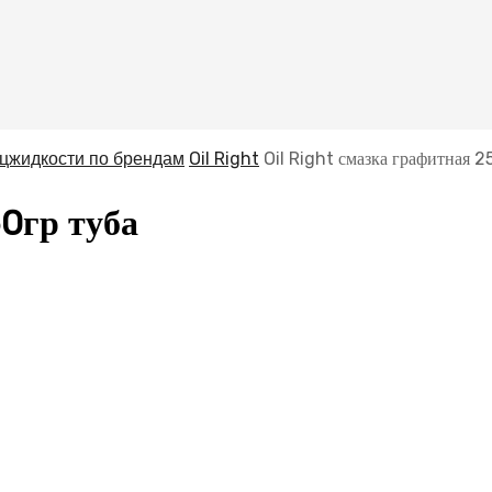
ецжидкости по брендам
Oil Right
Oil Right смазка графитная 2
50гр туба