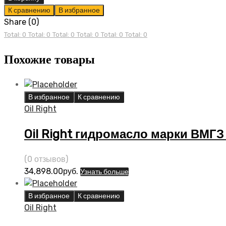
смазка
К сравнению
В избранное
графитная
Share (0)
250гр
Total: 0
Total: 0
Total: 0
Total: 0
Total: 0
Total: 0
туба
Похожие товары
quantity
В избранное
К сравнению
Oil Right
Oil Right гидромасло марки ВМГЗ
(0 отзывов)
34,898.00
руб.
Узнать больше
В избранное
К сравнению
Oil Right