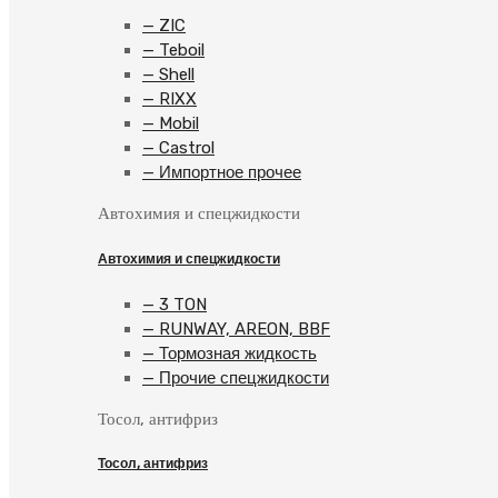
— ZIC
— Teboil
— Shell
— RIXX
— Mobil
— Castrol
— Импортное прочее
Автохимия и спецжидкости
Автохимия и спецжидкости
— 3 TON
— RUNWAY, AREON, BBF
— Тормозная жидкость
— Прочие спецжидкости
Тосол, антифриз
Тосол, антифриз