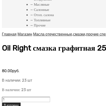
— Масляные
— Салонные
— Отоп. салона
— Топливные
— Прочие
Главная
Магазин
Масла отечественные,смазки,прочие сп
Oil Right смазка графитная 2
80.00
руб.
В наличии: 23 шт
В наличии: 23 шт
Oil
Right
В корзину