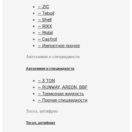
— ZIC
— Teboil
— Shell
— RIXX
— Mobil
— Castrol
— Импортное прочее
Автохимия и спецжидкости
Автохимия и спецжидкости
— 3 TON
— RUNWAY, AREON, BBF
— Тормозная жидкость
— Прочие спецжидкости
Тосол, антифриз
Тосол, антифриз