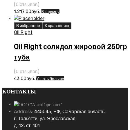
(0 отзывов)
1,217.00
руб.
В корзину
В избранное
К сравнению
Oil Right
Oil Right солидол жировой 250гр
туба
(0 отзывов)
43.00
руб.
Узнать больше
КОНТАКТЫ
Address:
445045, РФ, Самарская область,
г. Тольятти, ул. Ярославская,
д. 12, ст. 101