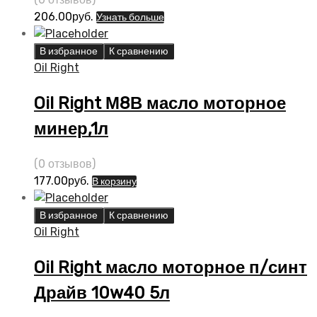
206.00
руб.
Узнать больше
В избранное
К сравнению
Oil Right
Oil Right М8В масло моторное
минер,1л
(0 отзывов)
177.00
руб.
В корзину
В избранное
К сравнению
Oil Right
Oil Right масло моторное п/синт
Драйв 10w40 5л