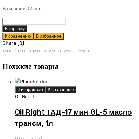
В наличии: 55 шт
Oil
Right
В корзину
мастика
К сравнению
В избранное
сланцевая
Share (0)
ведро
Total: 0
Total: 0
Total: 0
Total: 0
Total: 0
Total: 0
2кг
Похожие товары
quantity
В избранное
К сравнению
Oil Right
Oil Right ТАД-17 мин GL-5 масло
трансм, 1л
(0 отзывов)