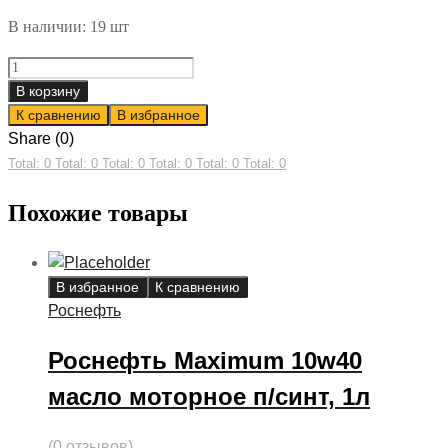
В наличии: 19 шт
Роснефть
Magnum
В корзину
Ultratec
К сравнению
В избранное
5w40
Share (0)
масло
Total: 0
Total: 0
Total: 0
Total: 0
Total: 0
Total: 0
моторное
Похожие товары
синт,
4л
quantity
В избранное
К сравнению
Роснефть
Роснефть Maximum 10w40
масло моторное п/синт, 1л
(0 отзывов)