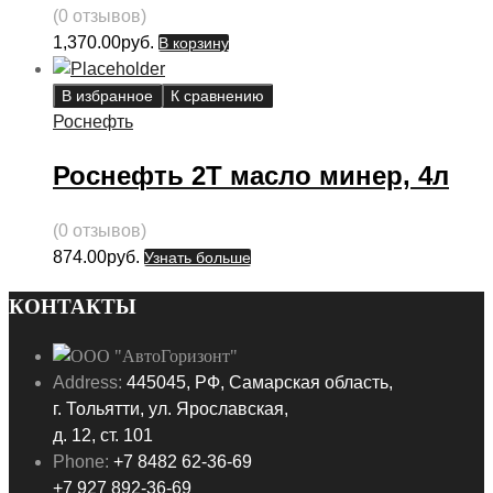
(0 отзывов)
1,370.00
руб.
В корзину
В избранное
К сравнению
Роснефть
Роснефть 2Т масло минер, 4л
(0 отзывов)
874.00
руб.
Узнать больше
КОНТАКТЫ
Address:
445045, РФ, Самарская область,
г. Тольятти, ул. Ярославская,
д. 12, ст. 101
Phone:
+7 8482 62-36-69
+7 927 892-36-69