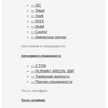
— ZIC
— Teboil
— Shell
— RIXX
— Mobil
— Castrol
— Импортное прочее
Автохимия и спецжидкости
Автохимия и спецжидкости
— 3 TON
— RUNWAY, AREON, BBF
— Тормозная жидкость
— Прочие спецжидкости
Тосол, антифриз
Тосол, антифриз