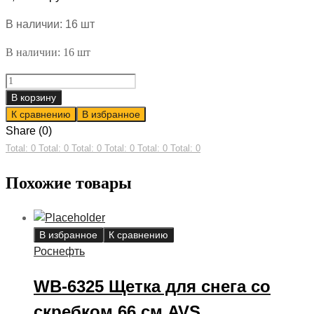
В наличии: 16 шт
В наличии: 16 шт
Роснефть
Kinetik
В корзину
MT
К сравнению
В избранное
(GL-
Share (0)
4)
Total: 0
Total: 0
Total: 0
Total: 0
Total: 0
Total: 0
80w85
Похожие товары
масло
трансм
минер,
4л
В избранное
К сравнению
quantity
Роснефть
WB-6325 Щетка для снега со
скребком 66 см AVS