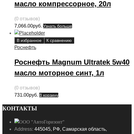
масло компрессорное, 20л
(0 отзывов)
7,066.00
руб.
Узнать больше
В избранное
К сравнению
Роснефть
Роснефть Magnum Ultratek 5w40
масло моторное синт, 1л
(0 отзывов)
731.00
руб.
В корзину
КОНТАКТЫ
Address:
445045, РФ, Самарская область,