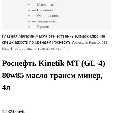
— Масляные
— Салонные
— Отоп. салона
— Топливные
— Прочие
Главная
Магазин
Масла отечественные,смазки,прочие
спецжидкости по брендам
Роснефть
Роснефть Kinetik MT
(GL-4) 80w85 масло трансм минер, 4л
Роснефть Kinetik MT (GL-4)
80w85 масло трансм минер,
4л
1,582.00
руб.