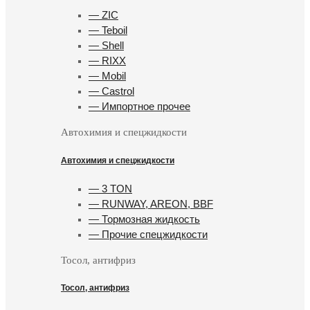
— ZIC
— Teboil
— Shell
— RIXX
— Mobil
— Castrol
— Импортное прочее
Автохимия и спецжидкости
Автохимия и спецжидкости
— 3 TON
— RUNWAY, AREON, BBF
— Тормозная жидкость
— Прочие спецжидкости
Тосол, антифриз
Тосол, антифриз