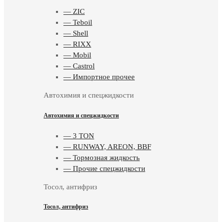
— ZIC
— Teboil
— Shell
— RIXX
— Mobil
— Castrol
— Импортное прочее
Автохимия и спецжидкости
Автохимия и спецжидкости
— 3 TON
— RUNWAY, AREON, BBF
— Тормозная жидкость
— Прочие спецжидкости
Тосол, антифриз
Тосол, антифриз