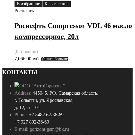
В избранное
К сравнению
Роснефть
Роснефть Compressor VDL 46 масло
компрессорное, 20л
(0 отзывов)
7,066.00
руб.
Узнать больше
КОНТАКТЫ
Address:
445045, РФ, Самарская область,
г. Тольятти, ул. Ярославская,
д. 12, ст. 101
Phone:
+7 8482 62-36-69
+7 927 892-36-69
E-mail:
gorizont-gsm@bk.ru