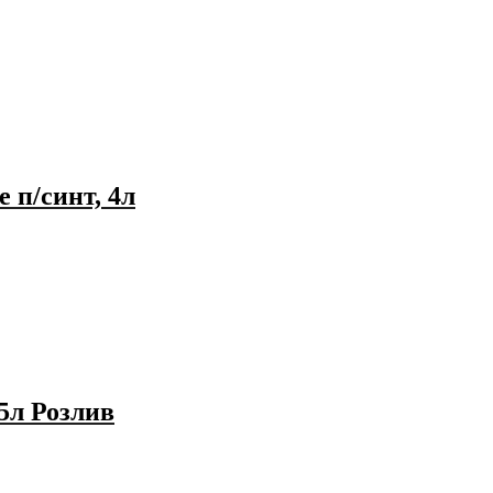
 п/синт, 4л
л Розлив