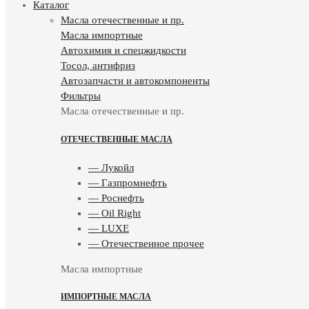
Каталог
Масла отечественные и пр.
Масла импортные
Автохимия и спецжидкости
Тосол, антифриз
Автозапчасти и автокомпоненты
Фильтры
Масла отечественные и пр.
ОТЕЧЕСТВЕННЫЕ МАСЛА
— Лукойл
— Газпромнефть
— Роснефть
— Oil Right
— LUXE
— Отечественное прочее
Масла импортные
ИМПОРТНЫЕ МАСЛА