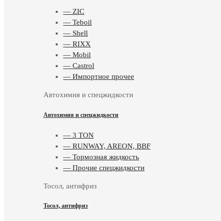
— ZIC
— Teboil
— Shell
— RIXX
— Mobil
— Castrol
— Импортное прочее
Автохимия и спецжидкости
Автохимия и спецжидкости
— 3 TON
— RUNWAY, AREON, BBF
— Тормозная жидкость
— Прочие спецжидкости
Тосол, антифриз
Тосол, антифриз