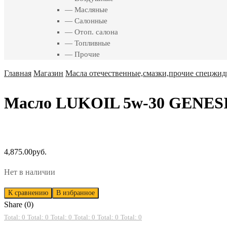
— Масляные
— Салонные
— Отоп. салона
— Топливные
— Прочие
Главная
Магазин
Масла отечественные,смазки,прочие спецжид
Масло LUKOIL 5w-30 GENESI
4,875.00
руб.
Нет в наличии
К сравнению
В избранное
Share (0)
Total: 0
Total: 0
Total: 0
Total: 0
Total: 0
Total: 0