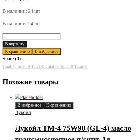
В наличии: 24 шт
В наличии: 24 шт
Лукойл
GENESIS
В корзину
ARMORTECH
К сравнению
В избранное
SQ
Share (0)
5w40
Total: 0
Total: 0
Total: 0
Total: 0
Total: 0
Total: 0
масло
Похожие товары
моторное,
4л
quantity
В избранное
К сравнению
Лукойл
Лукойл ТМ-4 75W90 (GL-4) масло
трансмиссионное п/синт, 1л