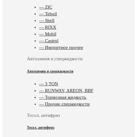
— ZIC
— Teboil
— Shell
— RIXX
— Mobil
— Castrol
— Импортное прочее
Автохимия и спецжидкости
Автохимия и спецжидкости
— 3 TON
— RUNWAY, AREON, BBF
— Тормозная жидкость
— Прочие спецжидкости
Тосол, антифриз
Тосол, антифриз