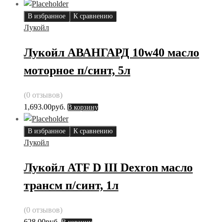
В избранное
К сравнению
Лукойл
Лукойл АВАНГАРД 10w40 масло
моторное п/синт, 5л
(0 отзывов)
1,693.00
руб.
В корзину
В избранное
К сравнению
Лукойл
Лукойл ATF D III Dexron масло
трансм п/синт, 1л
(0 отзывов)
628.00
руб.