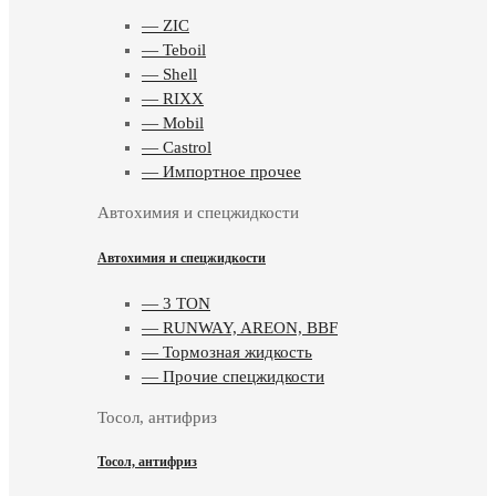
— ZIC
— Teboil
— Shell
— RIXX
— Mobil
— Castrol
— Импортное прочее
Автохимия и спецжидкости
Автохимия и спецжидкости
— 3 TON
— RUNWAY, AREON, BBF
— Тормозная жидкость
— Прочие спецжидкости
Тосол, антифриз
Тосол, антифриз