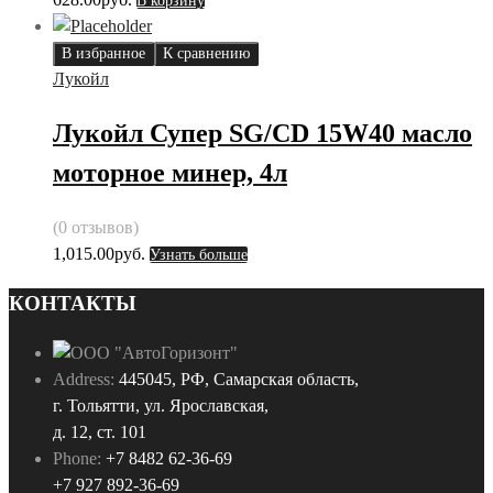
В корзину
В избранное
К сравнению
Лукойл
Лукойл Супер SG/CD 15W40 масло
моторное минер, 4л
(0 отзывов)
1,015.00
руб.
Узнать больше
КОНТАКТЫ
Address:
445045, РФ, Самарская область,
г. Тольятти, ул. Ярославская,
д. 12, ст. 101
Phone:
+7 8482 62-36-69
+7 927 892-36-69