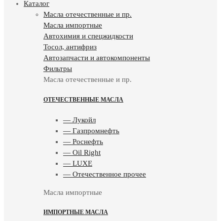
Каталог
Масла отечественные и пр.
Масла импортные
Автохимия и спецжидкости
Тосол, антифриз
Автозапчасти и автокомпоненты
Фильтры
Масла отечественные и пр.
ОТЕЧЕСТВЕННЫЕ МАСЛА
— Лукойл
— Газпромнефть
— Роснефть
— Oil Right
— LUXE
— Отечественное прочее
Масла импортные
ИМПОРТНЫЕ МАСЛА