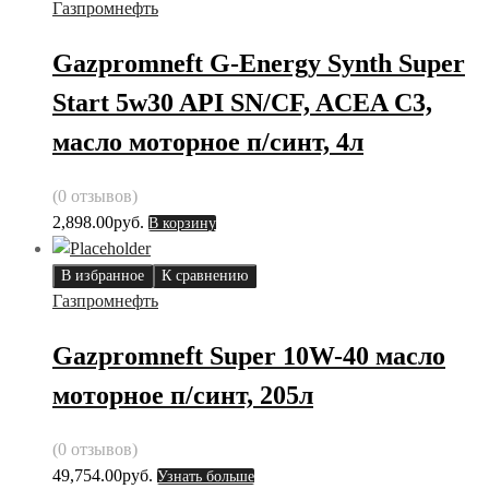
Газпромнефть
Gazpromneft G-Energy Synth Super
Start 5w30 API SN/CF, ACEA C3,
масло моторное п/синт, 4л
(0 отзывов)
2,898.00
руб.
В корзину
В избранное
К сравнению
Газпромнефть
Gazpromneft Super 10W-40 масло
моторное п/синт, 205л
(0 отзывов)
49,754.00
руб.
Узнать больше