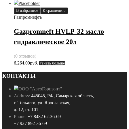
В избранное
К сравнению
Газпромнефть
Gazpromneft HVLP-32 масло
гидравлическое 20л
(0 отзывов)
6,264.00
руб.
Узнать больше
КОНТАКТЫ
Address:
445045, РФ, Самарская область,
г. Тольятти, ул. Ярославская,
д. 12, ст. 101
Phone:
+7 8482 62-36-69
+7 927 892-36-69