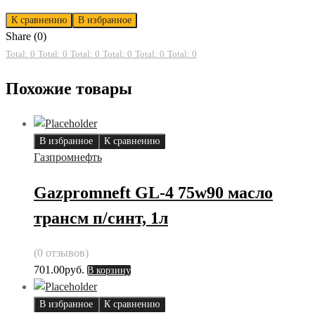
К сравнению
В избранное
Share (0)
Total: 0
Total: 0
Total: 0
Total: 0
Total: 0
Total: 0
Похожие товары
В избранное
К сравнению
Газпромнефть
Gazpromneft GL-4 75w90 масло
трансм п/синт, 1л
(0 отзывов)
701.00
руб.
В корзину
В избранное
К сравнению