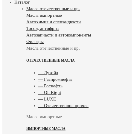
Каталог
Масла отечественные и пр.
Масла импортные
Автохимия и спецжидкости
Тосол, антифриз
Автозапчасти и автокомпоненты
Фильтры
Масла отечественные и пр.
ОТЕЧЕСТВЕННЫЕ МАСЛА
— Лукойл
— Газпромнефть
— Роснефть
— Oil Right
— LUXE
— Отечественное прочее
Масла импортные
ИМПОРТНЫЕ МАСЛА