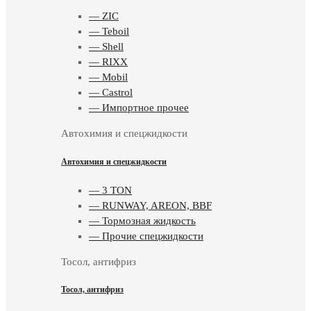
— ZIC
— Teboil
— Shell
— RIXX
— Mobil
— Castrol
— Импортное прочее
Автохимия и спецжидкости
Автохимия и спецжидкости
— 3 TON
— RUNWAY, AREON, BBF
— Тормозная жидкость
— Прочие спецжидкости
Тосол, антифриз
Тосол, антифриз