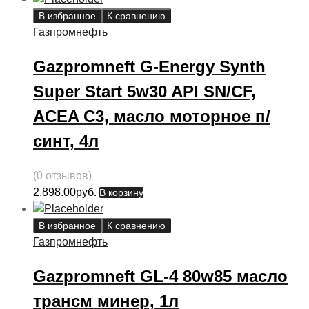
В избранное
К сравнению
Газпромнефть
Gazpromneft G-Energy Synth
Super Start 5w30 API SN/CF,
ACEA C3, масло моторное п/
синт, 4л
(0 отзывов)
2,898.00
руб.
В корзину
В избранное
К сравнению
Газпромнефть
Gazpromneft GL-4 80w85 масло
трансм минер, 1л