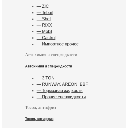
— ZIC
— Teboil
— Shell
— RIXX
— Mobil
— Castrol
— Импортное прочее
Автохимия и спецжидкости
Автохимия и спецжидкости
— 3 TON
— RUNWAY, AREON, BBF
— Тормозная жидкость
— Прочие спецжидкости
Тосол, антифриз
Тосол, антифриз