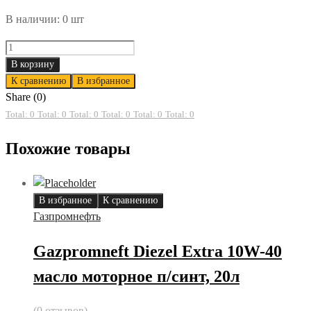
В наличии: 0 шт
М
Металллоконструкция
В корзину
лист
К сравнению
В избранное
стальной
Share (0)
4
Total: 0
Total: 0
Total: 0
Total: 0
Total: 0
Total: 0
quantity
Похожие товары
В избранное
К сравнению
Газпромнефть
Gazpromneft Diezel Extra 10W-40
масло моторное п/синт, 20л
(0 отзывов)