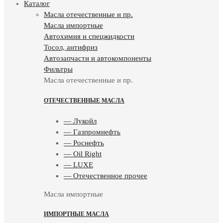
Каталог
Масла отечественные и пр.
Масла импортные
Автохимия и спецжидкости
Тосол, антифриз
Автозапчасти и автокомпоненты
Фильтры
Масла отечественные и пр.
ОТЕЧЕСТВЕННЫЕ МАСЛА
— Лукойл
— Газпромнефть
— Роснефть
— Oil Right
— LUXE
— Отечественное прочее
Масла импортные
ИМПОРТНЫЕ МАСЛА