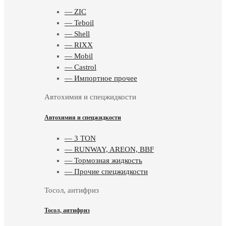
— ZIC
— Teboil
— Shell
— RIXX
— Mobil
— Castrol
— Импортное прочее
Автохимия и спецжидкости
Автохимия и спецжидкости
— 3 TON
— RUNWAY, AREON, BBF
— Тормозная жидкость
— Прочие спецжидкости
Тосол, антифриз
Тосол, антифриз