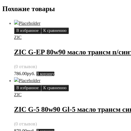
Похожие товары
В избранное
К сравнению
ZIC
ZIC G-EP 80w90 масло трансм п/синт
(0 отзывов)
786.00
руб.
В корзину
В избранное
К сравнению
ZIC
ZIC G-5 80w90 Gl-5 масло трансм син
(0 отзывов)
870.00
руб.