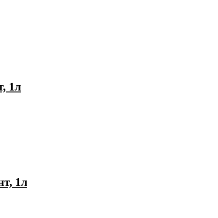
, 1л
т, 1л