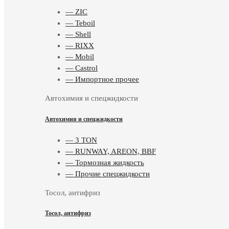
— ZIC
— Teboil
— Shell
— RIXX
— Mobil
— Castrol
— Импортное прочее
Автохимия и спецжидкости
Автохимия и спецжидкости
— 3 TON
— RUNWAY, AREON, BBF
— Тормозная жидкость
— Прочие спецжидкости
Тосол, антифриз
Тосол, антифриз