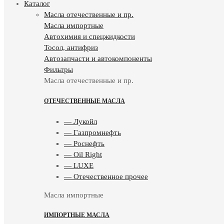
Каталог
Масла отечественные и пр.
Масла импортные
Автохимия и спецжидкости
Тосол, антифриз
Автозапчасти и автокомпоненты
Фильтры
Масла отечественные и пр.
ОТЕЧЕСТВЕННЫЕ МАСЛА
— Лукойл
— Газпромнефть
— Роснефть
— Oil Right
— LUXE
— Отечественное прочее
Масла импортные
ИМПОРТНЫЕ МАСЛА