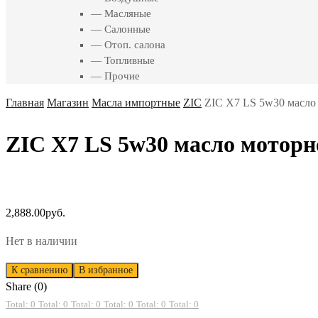
— Масляные
— Салонные
— Отоп. салона
— Топливные
— Прочие
Главная
Магазин
Масла импортные
ZIC
ZIC X7 LS 5w30 масло 
ZIC X7 LS 5w30 масло моторно
2,888.00
руб.
Нет в наличии
К сравнению
В избранное
Share (0)
Total: 0
Total: 0
Total: 0
Total: 0
Total: 0
Total: 0