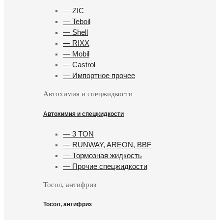
— ZIC
— Teboil
— Shell
— RIXX
— Mobil
— Castrol
— Импортное прочее
Автохимия и спецжидкости
Автохимия и спецжидкости
— 3 TON
— RUNWAY, AREON, BBF
— Тормозная жидкость
— Прочие спецжидкости
Тосол, антифриз
Тосол, антифриз