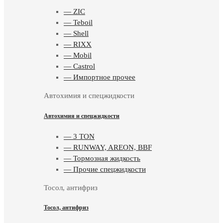
— ZIC
— Teboil
— Shell
— RIXX
— Mobil
— Castrol
— Импортное прочее
Автохимия и спецжидкости
Автохимия и спецжидкости
— 3 TON
— RUNWAY, AREON, BBF
— Тормозная жидкость
— Прочие спецжидкости
Тосол, антифриз
Тосол, антифриз