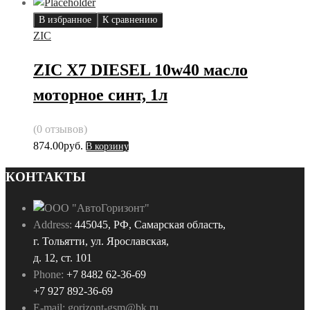
В избранное
К сравнению
ZIC
ZIC X7 DIESEL 10w40 масло
моторное синт, 1л
(0 отзывов)
874.00
руб.
В корзину
КОНТАКТЫ
Address:
445045, РФ, Самарская область,
г. Тольятти, ул. Ярославская,
д. 12, ст. 101
Phone:
+7 8482 62-36-69
+7 927 892-36-69
E-mail:
gorizont-gsm@bk.ru