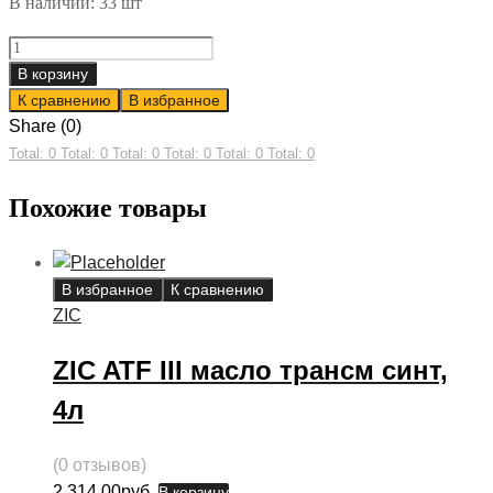
В наличии: 33 шт
ZIC
G-
В корзину
FT
К сравнению
В избранное
75w90
Share (0)
масло
Total: 0
Total: 0
Total: 0
Total: 0
Total: 0
Total: 0
трансм
Похожие товары
синт,
4л
quantity
В избранное
К сравнению
ZIC
ZIC ATF III масло трансм синт,
4л
(0 отзывов)
2,314.00
руб.
В корзину