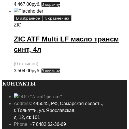
4,467.00
руб.
В корзину
В избранное
К сравнению
ZIC
ZIC ATF Multi LF масло трансм
синт, 4л
(0 отзывов)
3,504.00
руб.
В корзину
КОНТАКТЫ
Address:
445045, РФ, Самарская область,
г. Тольятти, ул. Ярославская,
д. 12, ст. 101
Phone:
+7 8482 62-36-69