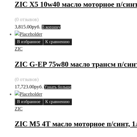
ZIC X5 10w40 масло моторное п/синт
(0 отзывов)
3,815.00
руб.
В корзину
В избранное
К сравнению
ZIC
ZIC G-EP 75w80 масло трансм п/синт
(0 отзывов)
17,723.00
руб.
Узнать больше
В избранное
К сравнению
ZIC
ZIC M5 4T масло моторное п/синт, 1