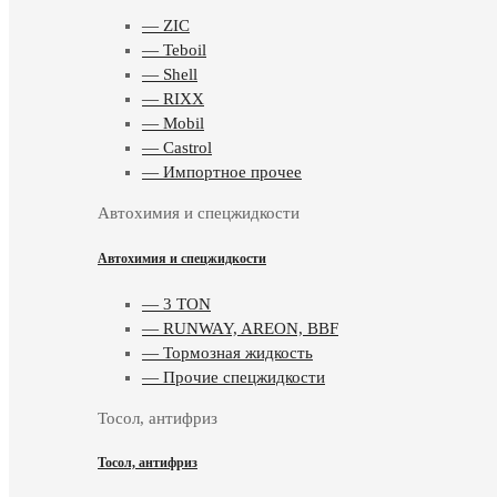
— ZIC
— Teboil
— Shell
— RIXX
— Mobil
— Castrol
— Импортное прочее
Автохимия и спецжидкости
Автохимия и спецжидкости
— 3 TON
— RUNWAY, AREON, BBF
— Тормозная жидкость
— Прочие спецжидкости
Тосол, антифриз
Тосол, антифриз