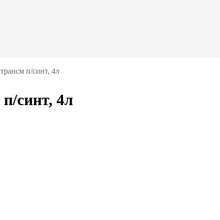
трансм п/синт, 4л
п/синт, 4л