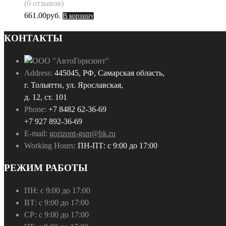
(0 отзывов)
661.00
руб.
В корзину
КОНТАКТЫ
Address:
445045, РФ, Самарская область,
г. Тольятти, ул. Ярославская,
д. 12, ст. 101
Phone:
+7 8482 62-36-69
+7 927 892-36-69
E-mail:
gorizont-gsm@bk.ru
Working Hours:
ПН-ПТ: с 9:00 до 17:00
РЕЖИМ РАБОТЫ
ПН:
с 9:00 до 17:00
ВТ:
с 9:00 до 17:00
СР:
с 9:00 до 17:00