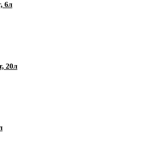
, 6л
, 20л
л