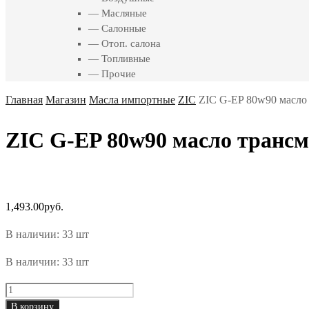
— Масляные
— Салонные
— Отоп. салона
— Топливные
— Прочие
Главная
Магазин
Масла импортные
ZIC
ZIC G-EP 80w90 масло 
ZIC G-EP 80w90 масло трансм 
1,493.00
руб.
В наличии: 33 шт
В наличии: 33 шт
ZIC
G-
В корзину