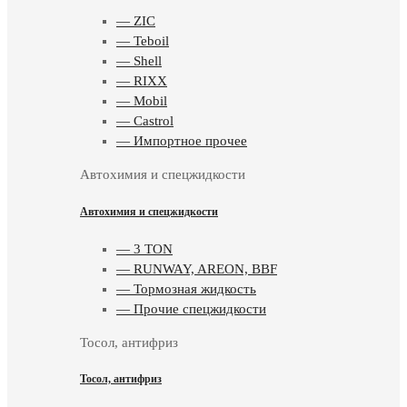
— ZIC
— Teboil
— Shell
— RIXX
— Mobil
— Castrol
— Импортное прочее
Автохимия и спецжидкости
Автохимия и спецжидкости
— 3 TON
— RUNWAY, AREON, BBF
— Тормозная жидкость
— Прочие спецжидкости
Тосол, антифриз
Тосол, антифриз