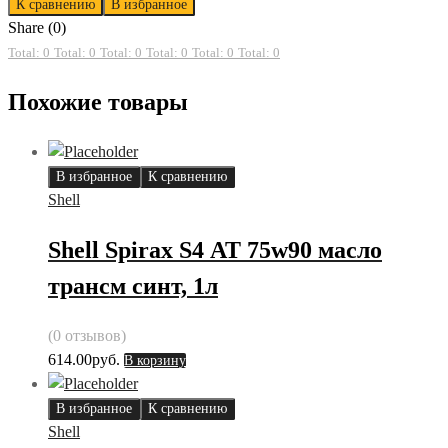
К сравнению
В избранное
Share (0)
Total: 0
Total: 0
Total: 0
Total: 0
Total: 0
Total: 0
Похожие товары
В избранное
К сравнению
Shell
Shell Spirax S4 АТ 75w90 масло
трансм синт, 1л
(0 отзывов)
614.00
руб.
В корзину
В избранное
К сравнению
Shell