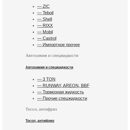
— ZIC
— Teboil
— Shell
— RIXX
— Mobil
— Castrol
— Импортное прочее
Автохимия и спецжидкости
Автохимия и спецжидкости
— 3 TON
— RUNWAY, AREON, BBF
— Тормозная жидкость
— Прочие спецжидкости
Тосол, антифриз
Тосол, антифриз