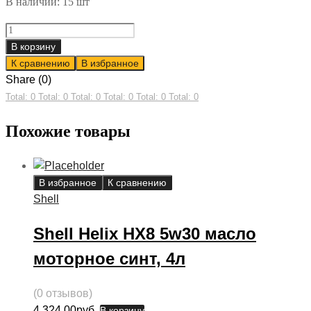
В наличии: 15 шт
Shell
Helix
В корзину
HX8
К сравнению
В избранное
5w40
Share (0)
масло
Total: 0
Total: 0
Total: 0
Total: 0
Total: 0
Total: 0
моторное
Похожие товары
синт,
1л
quantity
В избранное
К сравнению
Shell
Shell Helix HX8 5w30 масло
моторное синт, 4л
(0 отзывов)
4,324.00
руб.
В корзину