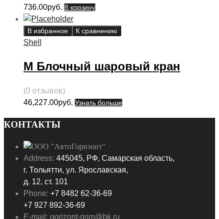
736.00
руб.
В корзину
В избранное
К сравнению
Shell
М Блочный шаровый кран
(0 отзывов)
46,227.00
руб.
Узнать больше
КОНТАКТЫ
Address:
445045, РФ, Самарская область,
г. Тольятти, ул. Ярославская,
д. 12, ст. 101
Phone:
+7 8482 62-36-69
+7 927 892-36-69
E-mail:
gorizont-gsm@bk.ru