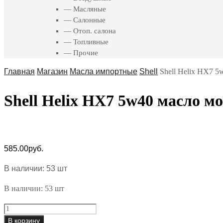
— Масляные
— Салонные
— Отоп. салона
— Топливные
— Прочие
Главная
Магазин
Масла импортные
Shell
Shell Helix HX7 5
Shell Helix HX7 5w40 масло мо
585.00
руб.
В наличии: 53 шт
В наличии: 53 шт
Shell
Helix
В корзину