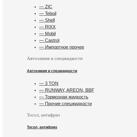
— ZIC
— Teboil
— Shell
— RIXX
— Mobil
— Castrol
— Импортное прочее
Автохимия и спецжидкости
Автохимия и спецжидкости
— 3 TON
— RUNWAY, AREON, BBF
— Тормозная жидкость
— Прочие спецжидкости
Тосол, антифриз
Тосол, антифриз