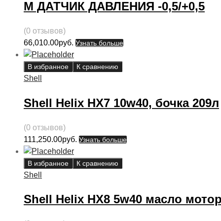
М ДАТЧИК ДАВЛЕНИЯ -0,5/+0,5
(0 отзывов)
66,010.00
руб.
Узнать больше
В избранное
К сравнению
Shell
Shell Helix HX7 10w40, бочка 209л
(0 отзывов)
111,250.00
руб.
Узнать больше
В избранное
К сравнению
Shell
Shell Helix HX8 5w40 масло мотор