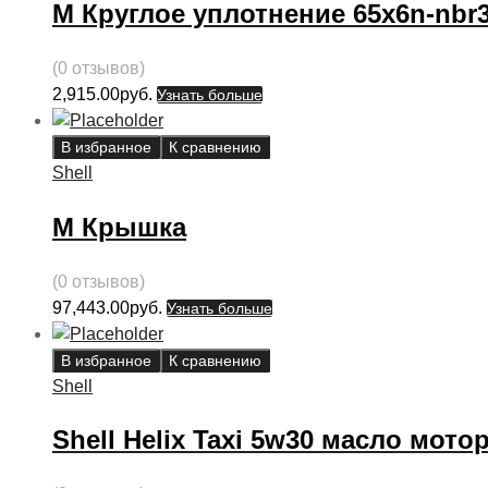
М Круглое уплотнение 65x6n-nbr3
(0 отзывов)
2,915.00
руб.
Узнать больше
В избранное
К сравнению
Shell
М Крышка
(0 отзывов)
97,443.00
руб.
Узнать больше
В избранное
К сравнению
Shell
Shell Helix Taxi 5w30 масло мото