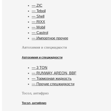
— ZIC
— Teboil
— Shell
— RIXX
— Mobil
— Castrol
— Импортное прочее
Автохимия и спецжидкости
Автохимия и спецжидкости
— 3 TON
— RUNWAY, AREON, BBF
— Тормозная жидкость
— Прочие спецжидкости
Тосол, антифриз
Тосол, антифриз