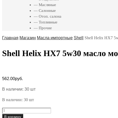
— Масляные
— Салонные
— Отоп. салона
— Топливные
— Прочие
Главная
Магазин
Масла импортные
Shell
Shell Helix HX7 5
Shell Helix HX7 5w30 масло мо
562.00
руб.
В наличии: 30 шт
В наличии: 30 шт
Shell
Helix
В корзину