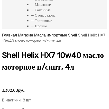
— Масляные
— Салонные
— Отоп. салона
— Топливные
— Прочие
Главная
Магазин
Масла импортные
Shell
Shell Helix HX7
10w40 масло моторное п/синт, 4л
Shell Helix HX7 10w40 масло
моторное п/синт, 4л
3,302.00
руб.
В наличии: 8 шт