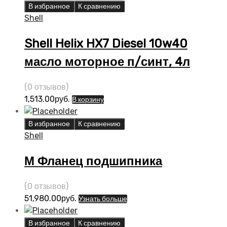
В избранное
К сравнению
Shell
Shell Helix HX7 Diesel 10w40
масло моторное п/синт, 4л
(0 отзывов)
1,513.00
руб.
В корзину
В избранное
К сравнению
Shell
М Фланец подшипника
(0 отзывов)
51,980.00
руб.
Узнать больше
В избранное
К сравнению