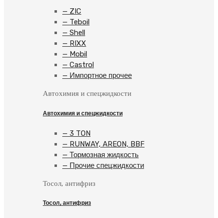
— ZIC
— Teboil
— Shell
— RIXX
— Mobil
— Castrol
— Импортное прочее
Автохимия и спецжидкости
Автохимия и спецжидкости
— 3 TON
— RUNWAY, AREON, BBF
— Тормозная жидкость
— Прочие спецжидкости
Тосол, антифриз
Тосол, антифриз