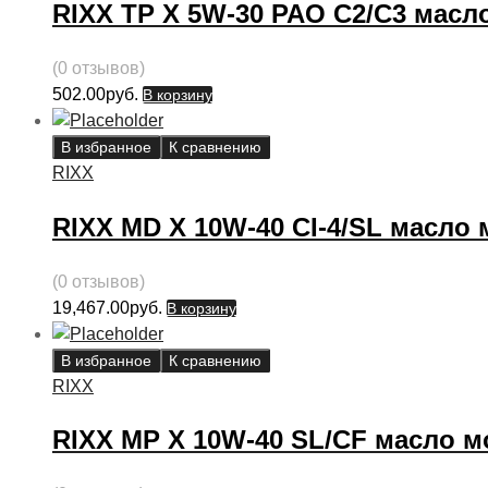
RIXX TP X 5W-30 PAO C2/C3 масл
(0 отзывов)
502.00
руб.
В корзину
В избранное
К сравнению
RIXX
RIXX MD X 10W-40 CI-4/SL масло 
(0 отзывов)
19,467.00
руб.
В корзину
В избранное
К сравнению
RIXX
RIXX MP X 10W-40 SL/CF масло мо