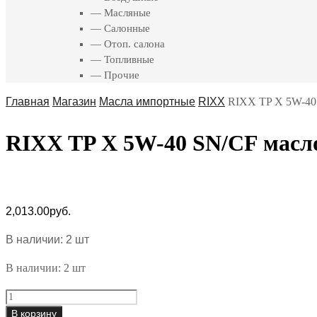
— Масляные
— Салонные
— Отоп. салона
— Топливные
— Прочие
Главная
Магазин
Масла импортные
RIXX
RIXX TP X 5W-40
RIXX TP X 5W-40 SN/CF масл
2,013.00
руб.
В наличии: 2 шт
В наличии: 2 шт
RIXX
TP
В корзину