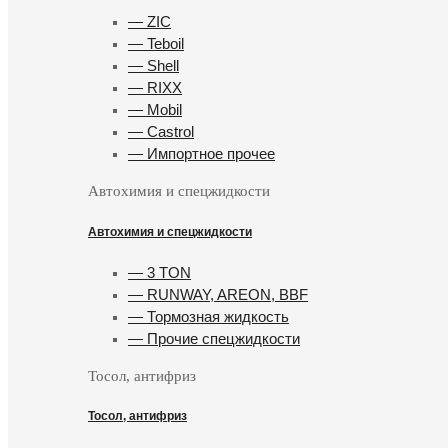
— ZIC
— Teboil
— Shell
— RIXX
— Mobil
— Castrol
— Импортное прочее
Автохимия и спецжидкости
Автохимия и спецжидкости
— 3 TON
— RUNWAY, AREON, BBF
— Тормозная жидкость
— Прочие спецжидкости
Тосол, антифриз
Тосол, антифриз