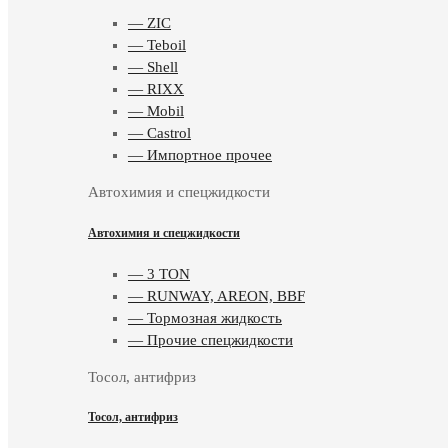
— ZIC
— Teboil
— Shell
— RIXX
— Mobil
— Castrol
— Импортное прочее
Автохимия и спецжидкости
Автохимия и спецжидкости
— 3 TON
— RUNWAY, AREON, BBF
— Тормозная жидкость
— Прочие спецжидкости
Тосол, антифриз
Тосол, антифриз