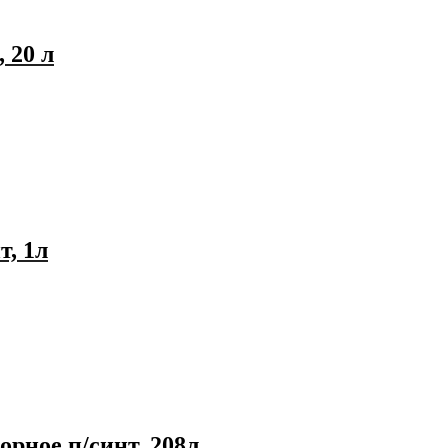
 20 л
, 1л
рное п/синт, 208л