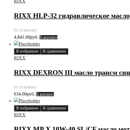
RIXX
RIXX HLP-32 гидравлическое масло,
(0 отзывов)
4,841.00
руб.
В корзину
В избранное
К сравнению
RIXX
RIXX DEXRON III масло трансм синт
(0 отзывов)
634.00
руб.
В корзину
В избранное
К сравнению
RIXX
RIXX MP X 10W-40 SL/CF масло мото