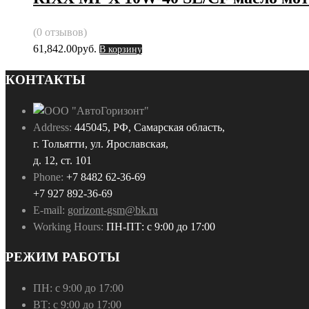
(0 отзывов)
61,842.00
руб.
В корзину
КОНТАКТЫ
Address:
445045, РФ, Самарская область,
г. Тольятти, ул. Ярославская,
д. 12, ст. 101
Phone:
+7 8482 62-36-69
+7 927 892-36-69
E-mail:
gorizont-gsm@bk.ru
Working Hours:
ПН-ПТ: с 9:00 до 17:00
РЕЖИМ РАБОТЫ
ПН:
с 9:00 до 17:00
ВТ:
с 9:00 до 17:00