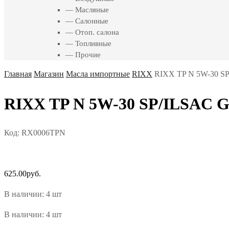
— Масляные
— Салонные
— Отоп. салона
— Топливные
— Прочие
Главная
Магазин
Масла импортные
RIXX
RIXX TP N 5W-30 SP
RIXX TP N 5W-30 SP/ILSAC GF
Код:
RX0006TPN
625.00
руб.
В наличии: 4 шт
В наличии: 4 шт