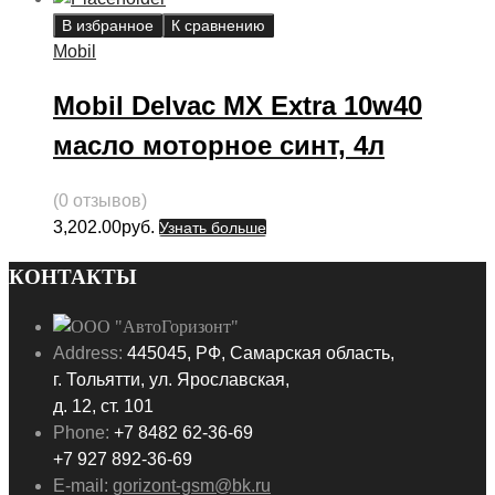
В избранное
К сравнению
Mobil
Mobil Delvac MX Extra 10w40
масло моторное синт, 4л
(0 отзывов)
3,202.00
руб.
Узнать больше
КОНТАКТЫ
Address:
445045, РФ, Самарская область,
г. Тольятти, ул. Ярославская,
д. 12, ст. 101
Phone:
+7 8482 62-36-69
+7 927 892-36-69
E-mail:
gorizont-gsm@bk.ru