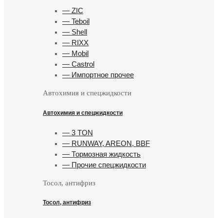
— ZIC
— Teboil
— Shell
— RIXX
— Mobil
— Castrol
— Импортное прочее
Автохимия и спецжидкости
Автохимия и спецжидкости
— 3 TON
— RUNWAY, AREON, BBF
— Тормозная жидкость
— Прочие спецжидкости
Тосол, антифриз
Тосол, антифриз