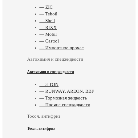
— ZIC
— Teboil
— Shell
— RIXX
— Mobil
— Castrol
— Импортное прочее
Автохимия и спецжидкости
Автохимия и спецжидкости
— 3 TON
— RUNWAY, AREON, BBF
— Тормозная жидкость
— Прочие спецжидкости
Тосол, антифриз
Тосол, антифриз