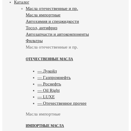
Каталог
Масла отечественные и пр.
Масла импортные
Автохимия и спецжидкости
Тосол, антифриз
Автозапчасти и автокомпоненты
Фильтры
Масла отечественные и пр.
ОТЕЧЕСТВЕННЫЕ МАСЛА
— Лукойл
— Газпромнефть
— Роснефть
— Oil Right
— LUXE
— Отечественное прочее
Масла импортные
ИМПОРТНЫЕ МАСЛА