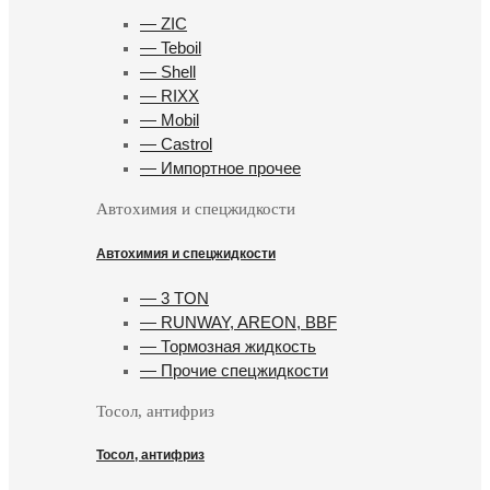
— ZIC
— Teboil
— Shell
— RIXX
— Mobil
— Castrol
— Импортное прочее
Автохимия и спецжидкости
Автохимия и спецжидкости
— 3 TON
— RUNWAY, AREON, BBF
— Тормозная жидкость
— Прочие спецжидкости
Тосол, антифриз
Тосол, антифриз