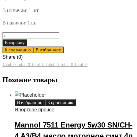
В наличии: 1 шт
В наличии: 1 шт
SINTEC
Масло
В корзину
моторное
К сравнению
В избранное
синт.Платинум
Share (0)
SAE
Total: 0
Total: 0
Total: 0
Total: 0
Total: 0
Total: 0
5w40
Похожие товары
API
SL/CF
4л
quantity
В избранное
К сравнению
Ипортное прочее
Mannol 7511 Energy 5w30 SN/CH-
4 A3/B4 масло моторное синт,4л