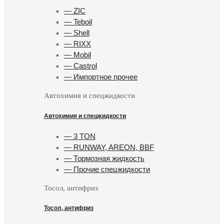
— ZIC
— Teboil
— Shell
— RIXX
— Mobil
— Castrol
— Импортное прочее
Автохимия и спецжидкости
Автохимия и спецжидкости
— 3 TON
— RUNWAY, AREON, BBF
— Тормозная жидкость
— Прочие спецжидкости
Тосол, антифриз
Тосол, антифриз