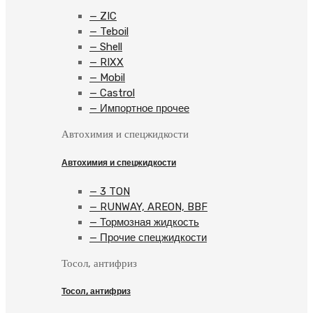
— ZIC
— Teboil
— Shell
— RIXX
— Mobil
— Castrol
— Импортное прочее
Автохимия и спецжидкости
Автохимия и спецжидкости
— 3 TON
— RUNWAY, AREON, BBF
— Тормозная жидкость
— Прочие спецжидкости
Тосол, антифриз
Тосол, антифриз