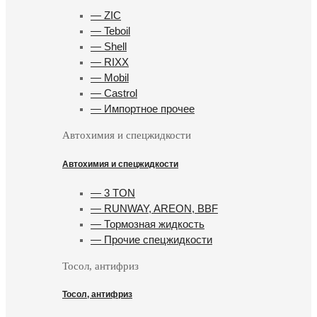
— ZIC
— Teboil
— Shell
— RIXX
— Mobil
— Castrol
— Импортное прочее
Автохимия и спецжидкости
Автохимия и спецжидкости
— 3 TON
— RUNWAY, AREON, BBF
— Тормозная жидкость
— Прочие спецжидкости
Тосол, антифриз
Тосол, антифриз