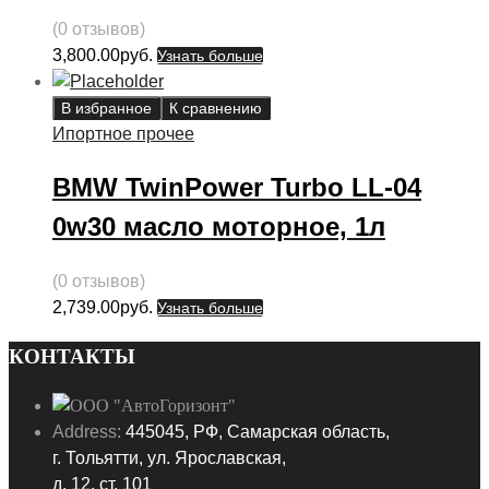
(0 отзывов)
3,800.00
руб.
Узнать больше
В избранное
К сравнению
Ипортное прочее
BMW TwinPower Turbo LL-04
0w30 масло моторное, 1л
(0 отзывов)
2,739.00
руб.
Узнать больше
КОНТАКТЫ
Address:
445045, РФ, Самарская область,
г. Тольятти, ул. Ярославская,
д. 12, ст. 101