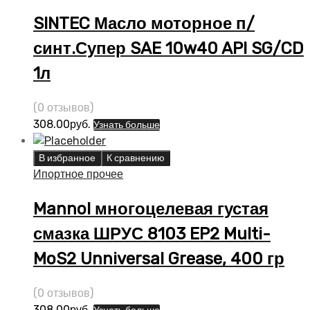
SINTEC Масло моторное п/
синт.Супер SAE 10w40 API SG/CD
1л
(0 отзывов)
308.00
руб.
Узнать больше
В избранное
К сравнению
Ипортное прочее
Mannol многоцелевая густая
смазка ШРУС 8103 EP2 Multi-
MoS2 Unniversal Grease, 400 гр
(0 отзывов)
308.00
руб.