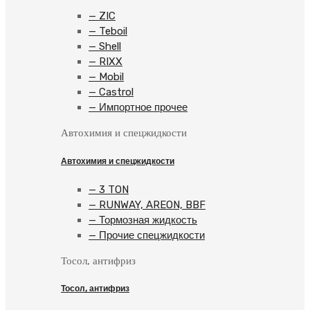
— ZIC
— Teboil
— Shell
— RIXX
— Mobil
— Castrol
— Импортное прочее
Автохимия и спецжидкости
Автохимия и спецжидкости
— 3 TON
— RUNWAY, AREON, BBF
— Тормозная жидкость
— Прочие спецжидкости
Тосол, антифриз
Тосол, антифриз