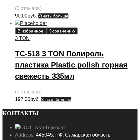
(0 отзывов)
90.00
руб.
Узнать больше
В избранное
К сравнению
3 TON
ТС-518 3 TON Полироль
пластика Plastic polish горная
свежесть 335мл
(0 отзывов)
197.00
руб.
Узнать больше
КОНТАКТЫ
Address:
445045, РФ, Самарская область,