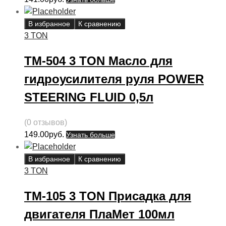
В избранное
К сравнению
3 TON
ТМ-504 3 TON Масло для
гидроусилителя руля POWER
STEERING FLUID 0,5л
(0 отзывов)
149.00
руб.
Узнать больше
В избранное
К сравнению
3 TON
ТМ-105 3 TON Присадка для
двигателя ПлаМет 100мл