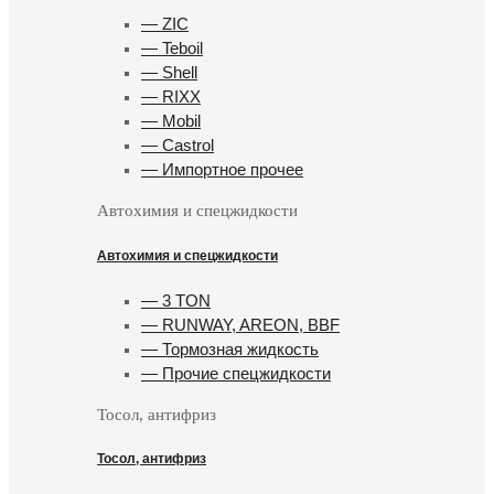
— ZIC
— Teboil
— Shell
— RIXX
— Mobil
— Castrol
— Импортное прочее
Автохимия и спецжидкости
Автохимия и спецжидкости
— 3 TON
— RUNWAY, AREON, BBF
— Тормозная жидкость
— Прочие спецжидкости
Тосол, антифриз
Тосол, антифриз