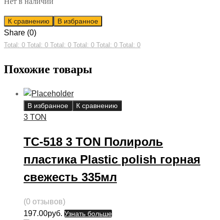
Нет в наличии
К сравнению
В избранное
Share (0)
Total: 0
Total: 0
Total: 0
Total: 0
Total: 0
Total: 0
Похожие товары
В избранное
К сравнению
3 TON
ТС-518 3 TON Полироль
пластика Plastic polish горная
свежесть 335мл
(0 отзывов)
197.00
руб.
Узнать больше