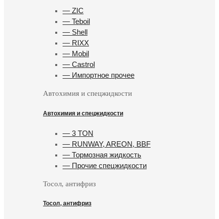
— ZIC
— Teboil
— Shell
— RIXX
— Mobil
— Castrol
— Импортное прочее
Автохимия и спецжидкости
Автохимия и спецжидкости
— 3 TON
— RUNWAY, AREON, BBF
— Тормозная жидкость
— Прочие спецжидкости
Тосол, антифриз
Тосол, антифриз