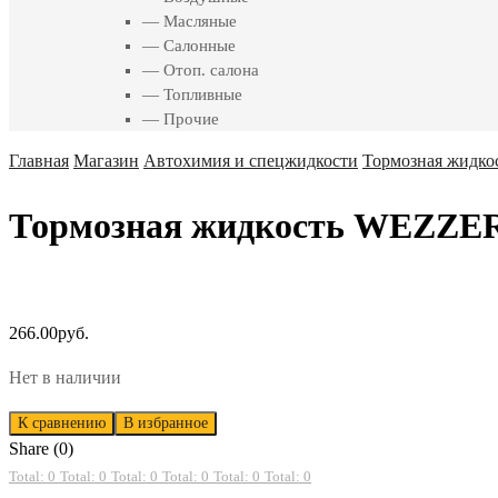
— Масляные
— Салонные
— Отоп. салона
— Топливные
— Прочие
Главная
Магазин
Автохимия и спецжидкости
Тормозная жидко
Тормозная жидкость WEZZER
266.00
руб.
Нет в наличии
К сравнению
В избранное
Share (0)
Total: 0
Total: 0
Total: 0
Total: 0
Total: 0
Total: 0