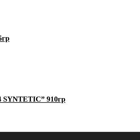
5гр
4 SYNTETIC” 910гр