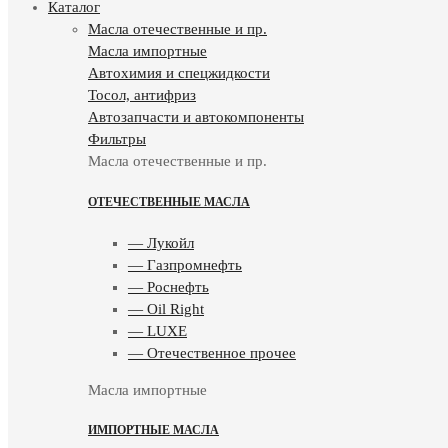
Каталог
Масла отечественные и пр.
Масла импортные
Автохимия и спецжидкости
Тосол, антифриз
Автозапчасти и автокомпоненты
Фильтры
Масла отечественные и пр.
ОТЕЧЕСТВЕННЫЕ МАСЛА
— Лукойл
— Газпромнефть
— Роснефть
— Oil Right
— LUXE
— Отечественное прочее
Масла импортные
ИМПОРТНЫЕ МАСЛА