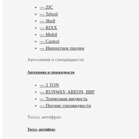
— ZIC
— Teboil
— Shell
— RIXX
— Mobil
— Castrol
— Импортное прочее
Автохимия и спецжидкости
Автохимия и спецжидкости
— 3 TON
— RUNWAY, AREON, BBF
— Тормозная жидкость
— Прочие спецжидкости
Тосол, антифриз
Тосол, антифриз