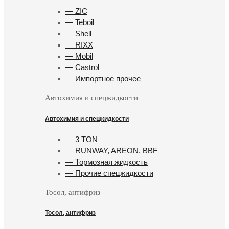
— ZIC
— Teboil
— Shell
— RIXX
— Mobil
— Castrol
— Импортное прочее
Автохимия и спецжидкости
Автохимия и спецжидкости
— 3 TON
— RUNWAY, AREON, BBF
— Тормозная жидкость
— Прочие спецжидкости
Тосол, антифриз
Тосол, антифриз