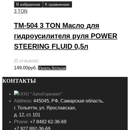
В избранное
К сравнению
3 TON
ТМ-504 3 TON Масло для
гидроусилителя руля POWER
STEERING FLUID 0,5л
(0 отзывов)
149.00
руб.
Узнать больше
КОНТАКТЫ
Address:
445045, РФ, Самарская область,
г. Тольятти, ул. Ярославская,
д. 12, ст. 101
Phone:
+7 8482 62-36-69
+7 927 892-36-69