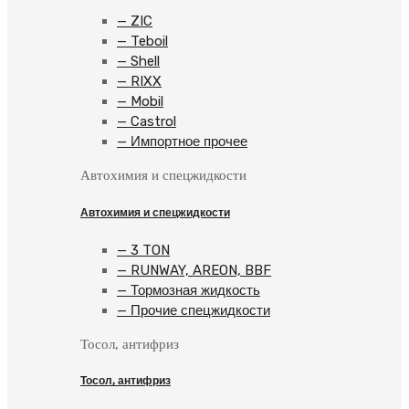
— ZIC
— Teboil
— Shell
— RIXX
— Mobil
— Castrol
— Импортное прочее
Автохимия и спецжидкости
Автохимия и спецжидкости
— 3 TON
— RUNWAY, AREON, BBF
— Тормозная жидкость
— Прочие спецжидкости
Тосол, антифриз
Тосол, антифриз