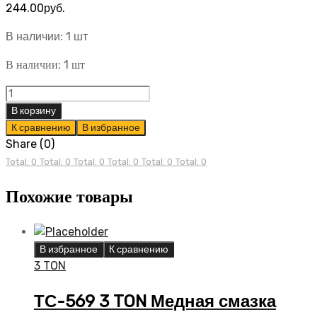
244.00
руб.
В наличии: 1 шт
В наличии: 1 шт
ТС-357
3
В корзину
TON
К сравнению
В избранное
Проникающая
Share (0)
смазка
Total: 0
Total: 0
Total: 0
Total: 0
Total: 0
Total: 0
DG-
Похожие товары
40
335мл
quantity
В избранное
К сравнению
3 TON
ТС-569 3 TON Медная смазка