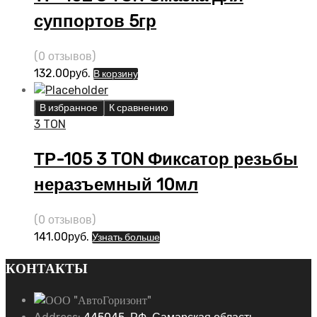
суппортов 5гр
(0 отзывов)
132.00
руб.
В корзину
В избранное
К сравнению
3 TON
ТР-105 3 TON Фиксатор резьбы
неразъемный 10мл
(0 отзывов)
141.00
руб.
Узнать больше
КОНТАКТЫ