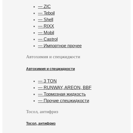
— ZIC
— Teboil
— Shell
— RIXX
— Mobil
— Castrol
— Импортное прочее
Автохимия и спецжидкости
Автохимия и спецжидкости
— 3 TON
— RUNWAY, AREON, BBF
— Тормозная жидкость
— Прочие спецжидкости
Тосол, антифриз
Тосол, антифриз