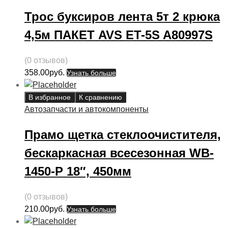
Трос буксиров лента 5т 2 крюка
4,5м ПАКЕТ AVS ET-5S A80997S
(0 отзывов)
358.00
руб.
Узнать больше
В избранное
К сравнению
Автозапчасти и автокомпоненты
Прамо щетка стеклоочистителя,
бескаркасная всесезонная WB-
1450-P 18″, 450мм
(0 отзывов)
210.00
руб.
Узнать больше