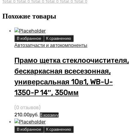
Total: 0
Total: 0
Total: 0
Total: 0
Total: 0
Total: 0
Похожие товары
В избранное
К сравнению
Автозапчасти и автокомпоненты
Прамо щетка стеклоочистителя,
бескаркасная всесезонная,
универсальная 10в1, WB-U-
1350-P 14″, 350мм
(0 отзывов)
210.00
руб.
В корзину
В избранное
К сравнению