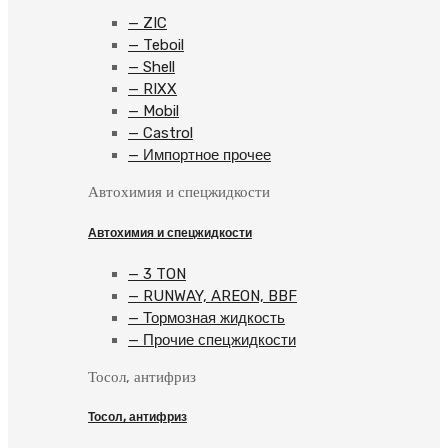
— ZIC
— Teboil
— Shell
— RIXX
— Mobil
— Castrol
— Импортное прочее
Автохимия и спецжидкости
Автохимия и спецжидкости
— 3 TON
— RUNWAY, AREON, BBF
— Тормозная жидкость
— Прочие спецжидкости
Тосол, антифриз
Тосол, антифриз