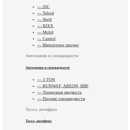
— ZIC
— Teboil
— Shell
— RIXX
— Mobil
— Castrol
— Импортное прочее
Автохимия и спецжидкости
Автохимия и спецжидкости
— 3 TON
— RUNWAY, AREON, BBF
— Тормозная жидкость
— Прочие спецжидкости
Тосол, антифриз
Тосол, антифриз