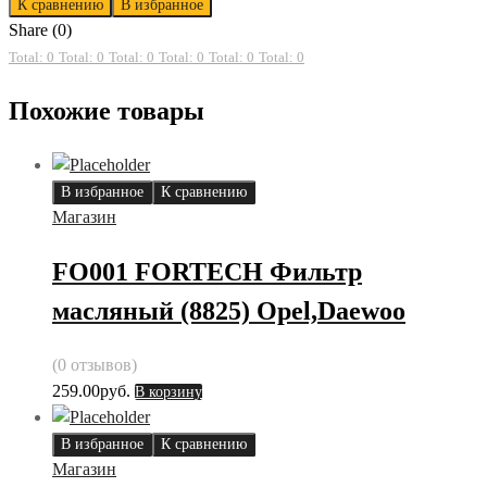
К сравнению
В избранное
Share (0)
Total: 0
Total: 0
Total: 0
Total: 0
Total: 0
Total: 0
Похожие товары
В избранное
К сравнению
Магазин
FO001 FORTECH Фильтр
масляный (8825) Opel,Daewoo
(0 отзывов)
259.00
руб.
В корзину
В избранное
К сравнению
Магазин