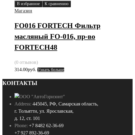
В избранное
К сравнению
Магазин
FO016 FORTECH Фильтр
масляный FO-016, пр-во
FORTECH48
(0 отзывов)
314.00
руб.
Узнать больше
КОНТАКТЫ
Address:
445045, РФ, Самарская область,
г. Тольятти, ул. Ярославская,
д. 12, ст. 101
Phone:
+7 8482 62-36-69
+7 927 892-36-69