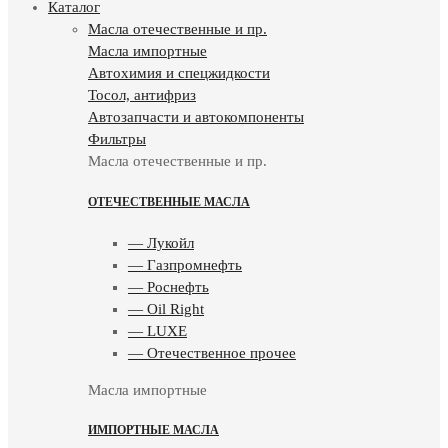
Каталог
Масла отечественные и пр.
Масла импортные
Автохимия и спецжидкости
Тосол, антифриз
Автозапчасти и автокомпоненты
Фильтры
Масла отечественные и пр.
ОТЕЧЕСТВЕННЫЕ МАСЛА
— Лукойл
— Газпромнефть
— Роснефть
— Oil Right
— LUXE
— Отечественное прочее
Масла импортные
ИМПОРТНЫЕ МАСЛА