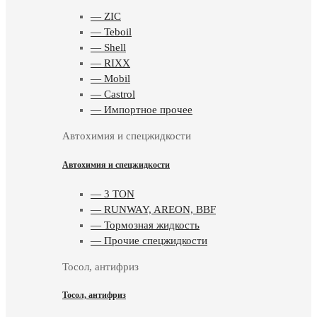
— ZIC
— Teboil
— Shell
— RIXX
— Mobil
— Castrol
— Импортное прочее
Автохимия и спецжидкости
Автохимия и спецжидкости
— 3 TON
— RUNWAY, AREON, BBF
— Тормозная жидкость
— Прочие спецжидкости
Тосол, антифриз
Тосол, антифриз