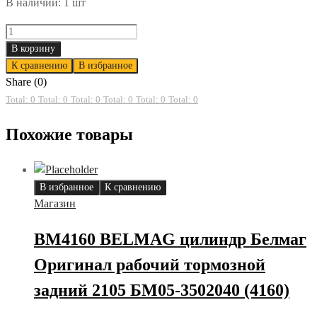
В наличии: 1 шт
77143
NAC
В корзину
77143
К сравнению
В избранное
Фильтр
Share (0)
воздушный
Total: 0
Total: 0
Total: 0
Total: 0
Total: 0
Total: 0
quantity
Похожие товары
В избранное
К сравнению
Магазин
BM4160 BELMAG цилиндр Белмаг
Оригинал рабочий тормозной
задний 2105 БМ05-3502040 (4160)