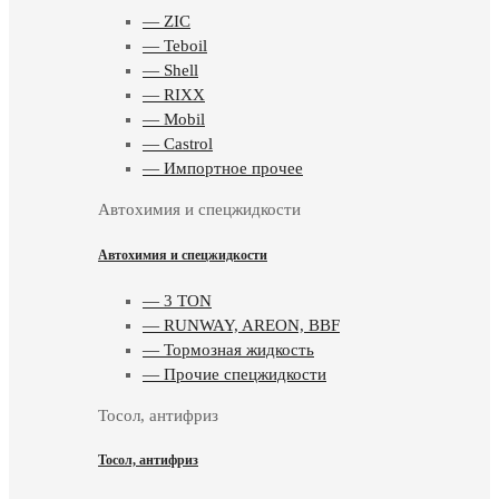
— ZIC
— Teboil
— Shell
— RIXX
— Mobil
— Castrol
— Импортное прочее
Автохимия и спецжидкости
Автохимия и спецжидкости
— 3 TON
— RUNWAY, AREON, BBF
— Тормозная жидкость
— Прочие спецжидкости
Тосол, антифриз
Тосол, антифриз