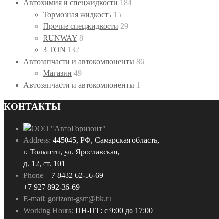
Автохимия и спецжидкости
184
Тормозная жидкость
15
Прочие спецжидкости
29
RUNWAY
8
3 TON
132
Автозапчасти и автокомпоненты
86
Магазин
49
Автозапчасти и автокомпоненты
1
КОНТАКТЫ
Address:
445045, РФ, Самарская область,
г. Тольятти, ул. Ярославская,
д. 12, ст. 101
Phone:
+7 8482 62-36-69
+7 927 892-36-69
E-mail:
gorizont-gsm@bk.ru
Working Hours:
ПН-ПТ: с 9:00 до 17:00