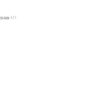
ендам
423