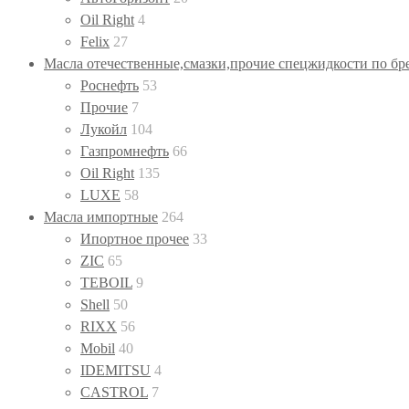
Oil Right
4
Felix
27
Масла отечественные,смазки,прочие спецжидкости по бр
Роснефть
53
Прочие
7
Лукойл
104
Газпромнефть
66
Oil Right
135
LUXE
58
Масла импортные
264
Ипортное прочее
33
ZIC
65
TEBOIL
9
Shell
50
RIXX
56
Mobil
40
IDEMITSU
4
CASTROL
7