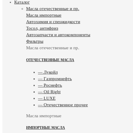
Каталог
Масла отечественные и пр.
Масла импортные
Автохимия и спецжидкости
Тосол, антифриз
Автозапчасти и автокомпоненты
Фильтры
Масла отечественные и пр.
ОТЕЧЕСТВЕННЫЕ МАСЛА
— Лукойл
— Газпромнефть
— Роснефть
— Oil Right
— LUXE
— Отечественное прочее
Масла импортные
ИМПОРТНЫЕ МАСЛА