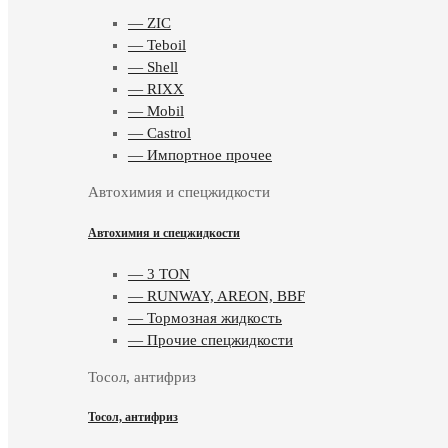
— ZIC
— Teboil
— Shell
— RIXX
— Mobil
— Castrol
— Импортное прочее
Автохимия и спецжидкости
Автохимия и спецжидкости
— 3 TON
— RUNWAY, AREON, BBF
— Тормозная жидкость
— Прочие спецжидкости
Тосол, антифриз
Тосол, антифриз