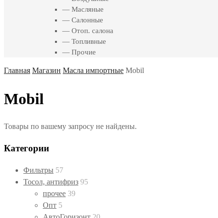
— Масляные
— Салонные
— Отоп. салона
— Топливные
— Прочие
Главная
Магазин
Масла импортные
Mobil
Mobil
Товары по вашему запросу не найдены.
Категории
Фильтры
57
Тосол, антифриз
95
прочее
39
Опт
5
АвтоГоризонт
20