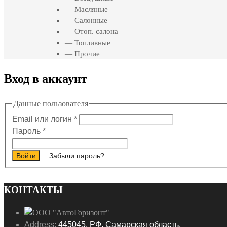
— Масляные
— Салонные
— Отоп. салона
— Топливные
— Прочие
Вход в аккаунт
Данные пользователя
Email или логин
*
Пароль
*
Войти
Забыли пароль?
КОНТАКТЫ
Address:
445045, РФ, Самарская область,