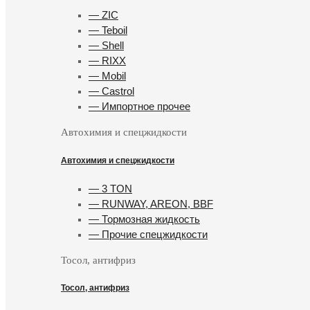
— ZIC
— Teboil
— Shell
— RIXX
— Mobil
— Castrol
— Импортное прочее
Автохимия и спецжидкости
Автохимия и спецжидкости
— 3 TON
— RUNWAY, AREON, BBF
— Тормозная жидкость
— Прочие спецжидкости
Тосол, антифриз
Тосол, антифриз