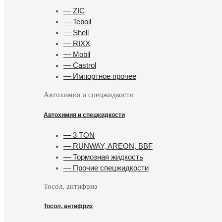
— ZIC
— Teboil
— Shell
— RIXX
— Mobil
— Castrol
— Импортное прочее
Автохимия и спецжидкости
Автохимия и спецжидкости
— 3 TON
— RUNWAY, AREON, BBF
— Тормозная жидкость
— Прочие спецжидкости
Тосол, антифриз
Тосол, антифриз