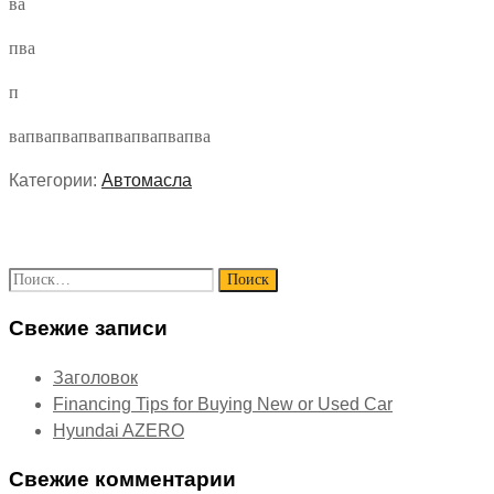
ва
пва
п
вапвапвапвапвапвапвапва
Категории:
Автомасла
Найти:
Свежие записи
Заголовок
Financing Tips for Buying New or Used Car
Hyundai AZERO
Свежие комментарии